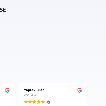
SE
.
Yaprak Bilen
Izabel
2024-06-27
2024-06