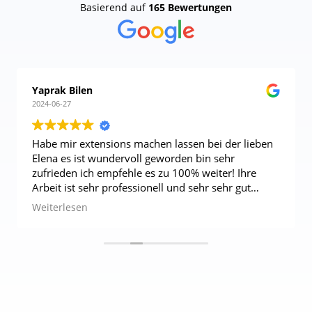
Basierend auf
165 Bewertungen
Yaprak Bilen
2024-06-27
Habe mir extensions machen lassen bei der lieben
Elena es ist wundervoll geworden bin sehr
zufrieden ich empfehle es zu 100% weiter! Ihre
Arbeit ist sehr professionell und sehr sehr gut
bedanke mich herzlich nochmal
zudem hat
Weiterlesen
meine Tochter Ihre Haare balayage gefärbt wir
bedanken uns auch bei Nico und sera ! Ist alles
einfach Top